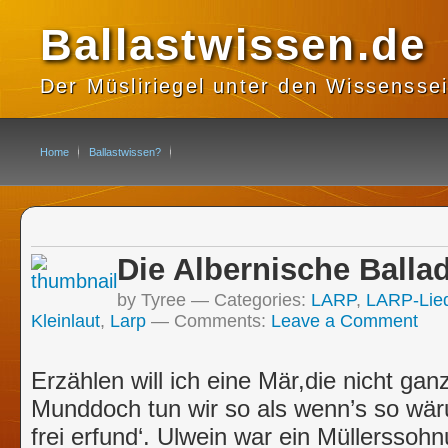
Ballastwissen.de
Der Müsliriegel unter den Wissensse
Home
Ballastwissen?
Die Albernische Balla
by Tyree
Categories:
LARP
,
LARP-Lie
Kleinlaut
,
Larp
Comments:
Leave a Comment
Erzählen will ich eine Mär,die nicht g
Munddoch tun wir so als wenn’s so wär
frei erfund‘. Ulwein war ein Müllerssohn