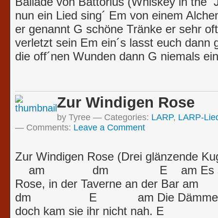
Ballade von Battorius (Whiskey in the 
nun ein Lied sing´ Em von einem Alche
er genannt G schöne Tränke er sehr oft 
verletzt sein Em ein´s lasst euch dann 
die off´nen Wunden dann G niemals ein
Zur Windigen Rose
by Tyree
Categories:
LARP
,
LARP-Lie
Comments:
Leave a Comment
Zur Windigen Rose (Drei glän
am dm E am Es steht e
Rose, in der Taverne an
dm E am Die Dämmerung wol
doch kam sie ihr nic