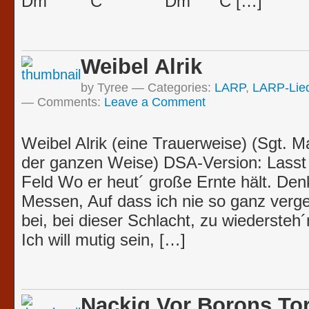
Dm C Dm C […]
Weibel Alrik
by Tyree
Categories:
LARP
,
LARP-Lie
Comments:
Leave a Comment
Weibel Alrik (eine Trauerweise) (Sgt. 
der ganzen Weise) DSA-Version: Lasst 
Feld Wo er heut´ große Ernte hält. Denk
Messen, Auf dass ich nie so ganz verg
bei, bei dieser Schlacht, zu wiederst
Ich will mutig sein, […]
Nackig Vor Borons To