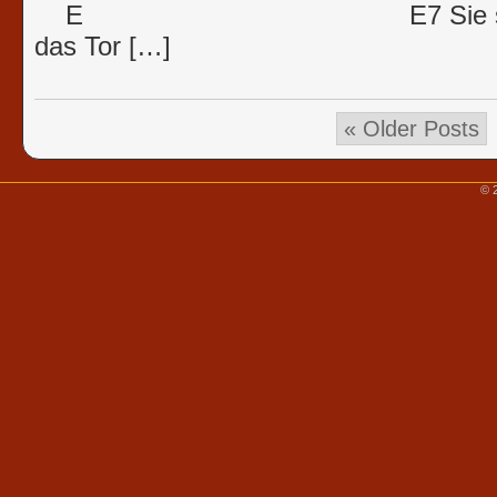
E E7 Sie steht da un
das Tor […]
« Older Posts
© 