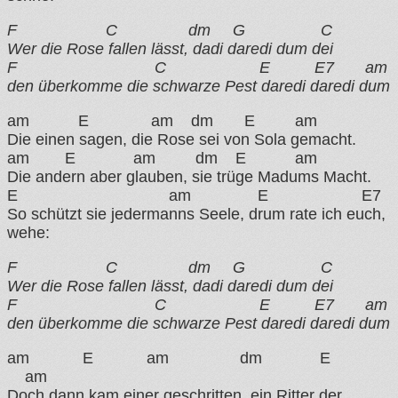
F C dm G C
Wer die Rose fallen lässt, dadi daredi dum dei
F C E E7 am
den überkomme die schwarze Pest daredi daredi dum
am E am dm E am
Die einen sagen, die Rose sei von Sola gemacht.
am E am dm E am
Die andern aber glauben, sie trüge Madums Macht.
E am E E7
So schützt sie jedermanns Seele, drum rate ich euch,
wehe:
F C dm G C
Wer die Rose fallen lässt, dadi daredi dum dei
F C E E7 am
den überkomme die schwarze Pest daredi daredi dum
am E am dm E
am
Doch dann kam einer geschritten, ein Ritter der