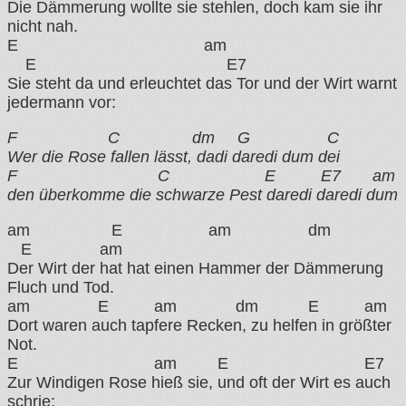
Die Dämmerung wollte sie stehlen, doch kam sie ihr
nicht nah.
E am
E E7
Sie steht da und erleuchtet das Tor und der Wirt warnt
jedermann vor:
F C dm G C
Wer die Rose fallen lässt, dadi daredi dum dei
F C E E7 am
den überkomme die schwarze Pest daredi daredi dum
am E am dm
E am
Der Wirt der hat hat einen Hammer der Dämmerung
Fluch und Tod.
am E am dm E am
Dort waren auch tapfere Recken, zu helfen in größter
Not.
E am E E7
Zur Windigen Rose hieß sie, und oft der Wirt es auch
schrie: