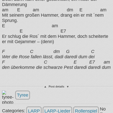
Dämmerung
am E am dm E am
Mit seinem großen Hammer, drang ein er mit ´nem
Sprung.
E am
E E7
Er schlug die Ros´ mit dem Hammer, doch scheiterte
er mit Gejammer – (denn)
F C dm G C
Wer die Rose fallen lässt, dadi daredi dum dei
F C E E7 am
den überkomme die schwarze Pest daredi daredi dum
Post details
Tyree
No
Categories:
LARP
LARP-Lieder
Rollenspiel